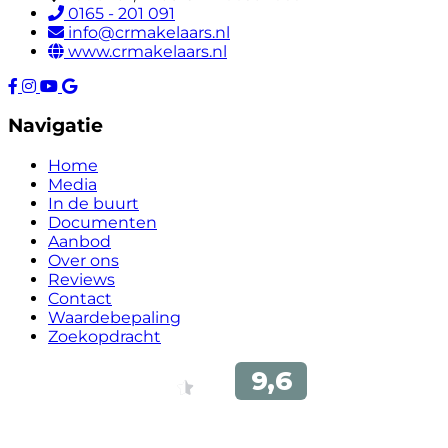
0165 - 201 091
info@crmakelaars.nl
www.crmakelaars.nl
Navigatie
Home
Media
In de buurt
Documenten
Aanbod
Over ons
Reviews
Contact
Waardebepaling
Zoekopdracht