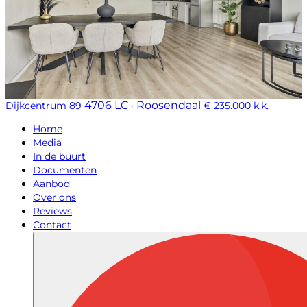
4706 LC · Roosendaal
Dijkcentrum 89
€ 235.000 k.k.
Home
Media
In de buurt
Documenten
Aanbod
Over ons
Reviews
Contact